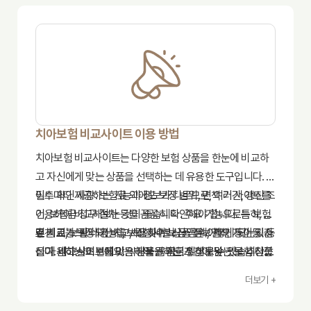
치아보험 비교사이트 이용 방법
치아보험 비교사이트는 다양한 보험 상품을 한눈에 비교하
고 자신에게 맞는 상품을 선택하는 데 유용한 도구입니다. 사
이트마다 제공하는 기능과 정보가 다르므로, 여러 사이트를
필수 확인 사항:
보험료 외에도 보장 범위, 면책 기간, 갱신 조
이용하여 비교해보는 것이 좋습니다. 주요 기능으로는 보험
건, 보험금 청구 절차 등을 꼼꼼히 확인해야 합니다. 특히, 어
료 비교, 보장 내용 비교, 보험사별 상품 정보 확인 등이 있습
떤 치료가 보장되는지, 보장 횟수나 금액은 어떻게 되는지 등
추천 기능:
필터 기능을 사용하여 보장 금액, 면책 기간 등 자
니다. 비교사이트를 이용하여 원하는 조건에 맞는 보험 상품
을 자세히 살펴보세요. 약관을 꼼꼼히 읽어보는 것을 추천합
신이 원하는 조건에 맞는 상품을 빠르게 찾을 수 있습니다.
을 효율적으로 찾아보세요.
니다. 여러 보험사의 상품을 비교 분석하여 나에게 가장 적합
또한, 보험료 계산기나 상담 기능을 통해 예상 보험료를 확인
더보기 +
한 상품을 선택하도록 합시다.
하고 전문가의 도움을 받을 수 있습니다. 보험 가입 전 전문
가의 상담을 받아 자신에게 맞는 상품을 선택하는 것이 중요