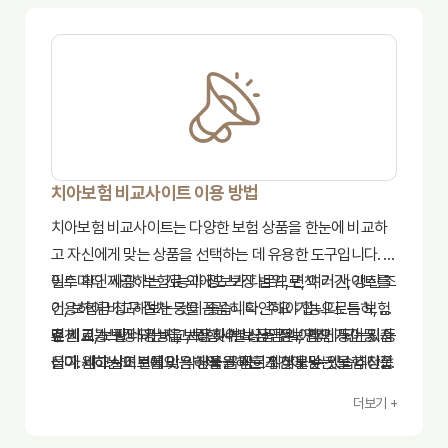
치아보험 비교사이트 이용 방법
치아보험 비교사이트는 다양한 보험 상품을 한눈에 비교하
고 자신에게 맞는 상품을 선택하는 데 유용한 도구입니다. 사
이트마다 제공하는 기능과 정보가 다르므로, 여러 사이트를
필수 확인 사항:
보험료 외에도 보장 범위, 면책 기간, 갱신 조
이용하여 비교해보는 것이 좋습니다. 주요 기능으로는 보험
건, 보험금 청구 절차 등을 꼼꼼히 확인해야 합니다. 특히, 어
료 비교, 보장 내용 비교, 보험사별 상품 정보 확인 등이 있습
떤 치료가 보장되는지, 보장 횟수나 금액은 어떻게 되는지 등
추천 기능:
필터 기능을 사용하여 보장 금액, 면책 기간 등 자
니다. 비교사이트를 이용하여 원하는 조건에 맞는 보험 상품
을 자세히 살펴보세요. 약관을 꼼꼼히 읽어보는 것을 추천합
신이 원하는 조건에 맞는 상품을 빠르게 찾을 수 있습니다.
을 효율적으로 찾아보세요.
니다. 여러 보험사의 상품을 비교 분석하여 나에게 가장 적합
또한, 보험료 계산기나 상담 기능을 통해 예상 보험료를 확인
더보기 +
한 상품을 선택하도록 합시다.
하고 전문가의 도움을 받을 수 있습니다. 보험 가입 전 전문
가의 상담을 받아 자신에게 맞는 상품을 선택하는 것이 중요