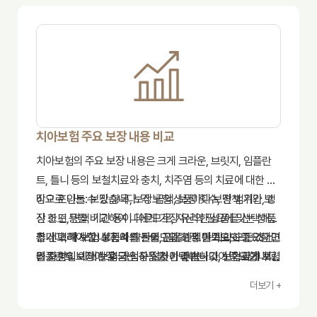
맞춰 신중하게 선택하는 것이 매우 중요합니다.
치아보험 주요 보장 내용 비교
치아보험의 주요 보장 내용은 크게 크라운, 브릿지, 임플란
트, 틀니 등의 보철치료와 충치, 치주염 등의 치료에 대한 보
장으로 나눌 수 있습니다. 각 보험 상품마다 보장 범위와 보
비교 포인트:
보장 항목, 보장 금액, 보장 횟수, 면책 기간, 갱
장 한도, 면책 기간 등이 다르므로, 자신의 필요에 맞는 상품
신 조건 등을 비교하여 나에게 가장 유리한 상품을 선택해야
을 선택해야 합니다. 예를 들어, 임플란트를 계획하고 있다면
합니다. 각 보험 상품의 약관을 꼼꼼히 읽어보고, 모든 조건
추가 고려 사항:
보험사의 신뢰도와 고객 만족도도 중요한 고
임플란트 보장이 잘 되는 상품을 선택하는 것이 중요합니다.
을 충분히 이해한 후 가입하는 것이 좋습니다. 보험료가 저렴
려 사항입니다. 보험금 청구 절차가 간편하고, 신속하게 보상
또한, 충치나 치주염 치료에 대한 보장도 꼼꼼히 비교해야 합
한 상품이라고 해서 무조건 좋은 상품은 아닙니다. 보장 범위
을 받을 수 있는 보험사를 선택하는 것이 좋습니다. 사후 관
더보기 +
니다. 각 보험의 특징을 정확히 파악하고 나에게 필요한 치료
리 서비스도 중요한 요소입니다. 전문적인 상담과 사후 관리
를 충분히 고려하여 합리적인 선택을 해야 합니다.
들을 잘 보장해주는 상품인지 비교하는 것이 중요합니다.
를 제공하는 보험사를 선택하는 것이 좋습니다. 또한, 보험