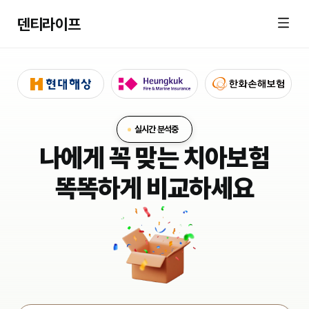
덴티라이프
실시간 분석중
나에게 꼭 맞는 치아보험
똑똑하게 비교하세요