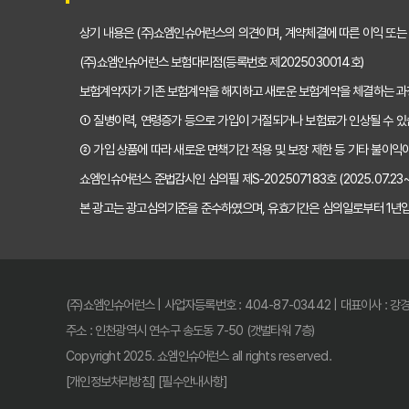
상기 내용은 (주)쇼엠인슈어런스의 의견이며, 계약체결에 따른 이익 또는
(주)쇼엠인슈어런스 보험대리점(등록번호 제2025030014호)
보험계약자가 기존 보험계약을 해지하고 새로운 보험계약을 체결하는 
① 질병이력, 연령증가 등으로 가입이 거절되거나 보험료가 인상될 수 있
② 가입 상품에 따라 새로운 면책기간 적용 및 보장 제한 등 기타 불이익이
쇼엠인슈어런스 준법감시인 심의필 제S-202507183호 (2025.07.23~2
본 광고는 광고심의기준을 준수하였으며, 유효기간은 심의일로부터 1년입
(주)쇼엠인슈어런스 | 사업자등록번호 : 404-87-03442 | 대표이사 : 강
주소 : 인천광역시 연수구 송도동 7-50 (갯벌타워 7층)
Copyright 2025. 쇼엠인슈어런스 all rights reserved.
[개인정보처리방침]
[필수안내사항]