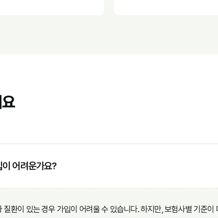
상품인지 비교하는 것이 중요
택하는 것이 좋습니다. 또
을 받을
는 것도
요. 보험 가입은 신중한 결정이 필요합니다. 필요에 따라 보
담을 통해 자신의 상황에 맞는
험 전문
는 것이
세요
입이 어려운가요?
 질환이 있는 경우 가입이 어려울 수 있습니다. 하지만, 보험사별 기준이