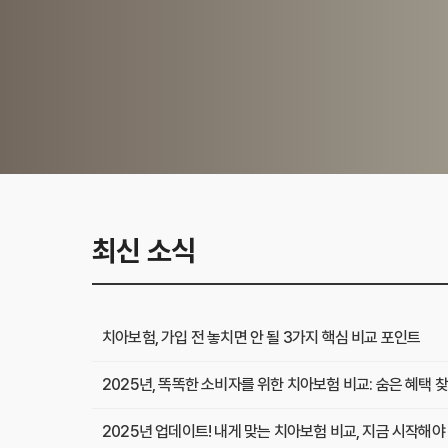
최신 소식
치아보험, 가입 전 놓치면 안 될 3가지 핵심 비교 포인트
2025년, 똑똑한 소비자를 위한 치아보험 비교: 숨은 혜택 
2025년 업데이트! 내게 맞는 치아보험 비교, 지금 시작해야