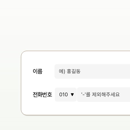
이름
전화번호