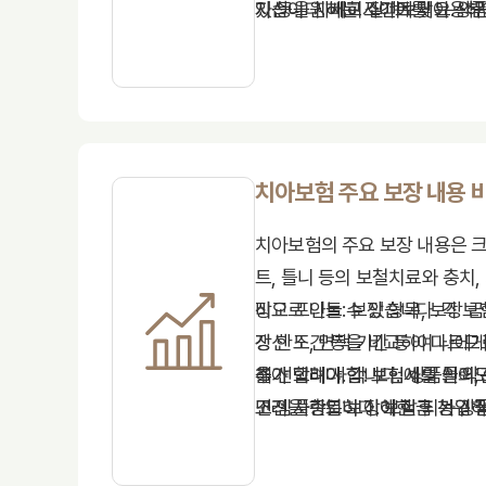
있습니다. 비교사이트를 이용하여 원하는 조건에 맞는 보험
지 등을 자세히 살펴보세요. 약관을 꼼꼼히 읽어보는 것을
자신이 원하는 조건에 맞는 상품
상품을 효율적으로 찾아보세요.
추천합니다. 여러 보험사의 상
다. 또한, 보험료 계산기나 상담 기능을 통해 예상 보험료를
가장 적합한 상품을 선택하도록
확인하고 전문가의 도움을 받을 수 있습니
전문가의 상담을 받아 자신에게
중요합니다.
치아보험 주요 보장 내용 
치아보험의 주요 보장 내용은 크
트, 틀니 등의 보철치료와 충치,
장으로 나눌 수 있습니다. 각 
비교 포인트:
보장 항목, 보장 금액, 보장 횟수, 면책 기간,
장 한도, 면책 기간 등이 다르므로, 자신의 필요에 맞는
갱신 조건 등을 비교하여 나에게 가장 유리한 상품을 선택
을 선택해야 합니다. 예를 들어, 임플란트를 계획하고 있다
해야 합니다. 각 보험 상품의 약관을 꼼꼼히 읽어보고, 모든
추가 고려 사항:
보험사의 신뢰도와 고객 만족도도 중요한
면 임플란트 보장이 잘 되는 상
조건을 충분히 이해한 후 가입하는 
고려 사항입니다. 보험금 청구 절차가 간편하고, 신속하게
니다. 또한, 충치나 치주염 치료에 대한 보장도 꼼꼼히 비교
가 저렴한 상품이라고 해서 무조
보상을 받을 수 있는 보험사를 선
해야 합니다. 각 보험의 특징을
보장 범위를 충분히 고려하여 합리적인 선택을 해야 합니
후 관리 서비스도 중요한 요소입니다. 전문적인 