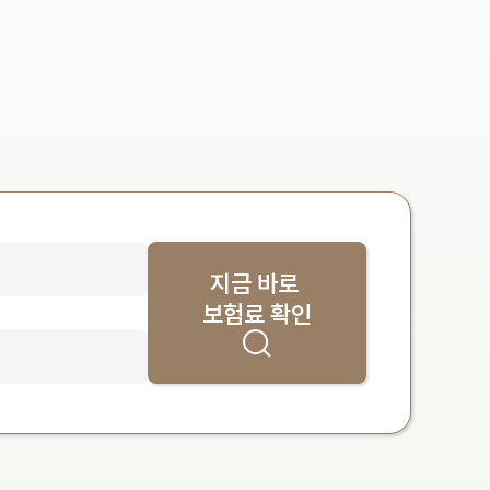
지금 바로
보험료 확인