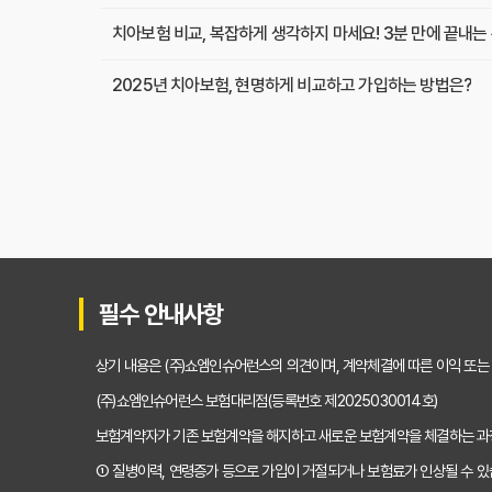
치아보험 비교, 복잡하게 생각하지 마세요! 3분 만에 끝내는
2025년 치아보험, 현명하게 비교하고 가입하는 방법은?
필수 안내사항
상기 내용은 (주)쇼엠인슈어런스의 의견이며, 계약체결에 따른 이익 또는
(주)쇼엠인슈어런스 보험대리점(등록번호 제2025030014호)
보험계약자가 기존 보험계약을 해지하고 새로운 보험계약을 체결하는 
① 질병이력, 연령증가 등으로 가입이 거절되거나 보험료가 인상될 수 있