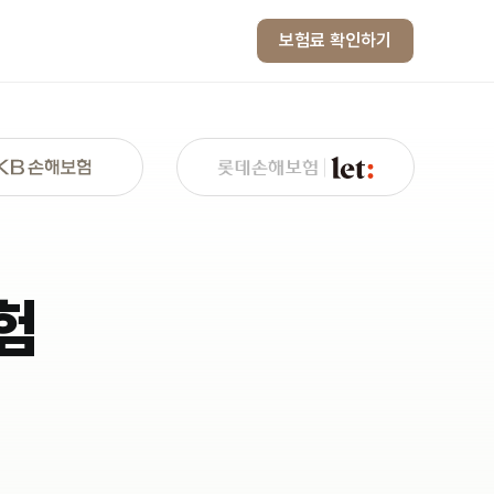
보험료 확인하기
험