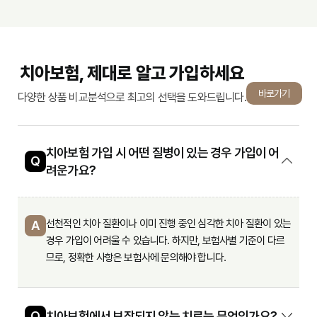
가와 상담하여 자신에게 가장 적합한 상품을 선택하는 것이
좋습니다.
치아보험, 제대로 알고 가입하세요
바로가기
다양한 상품 비교분석으로 최고의 선택을 도와드립니다.
치아보험 가입 시 어떤 질병이 있는 경우 가입이 어
Q
려운가요?
선천적인 치아 질환이나 이미 진행 중인 심각한 치아 질환이 있는
A
경우 가입이 어려울 수 있습니다. 하지만, 보험사별 기준이 다르
므로, 정확한 사항은 보험사에 문의해야 합니다.
Q
치아보험에서 보장되지 않는 치료는 무엇인가요?