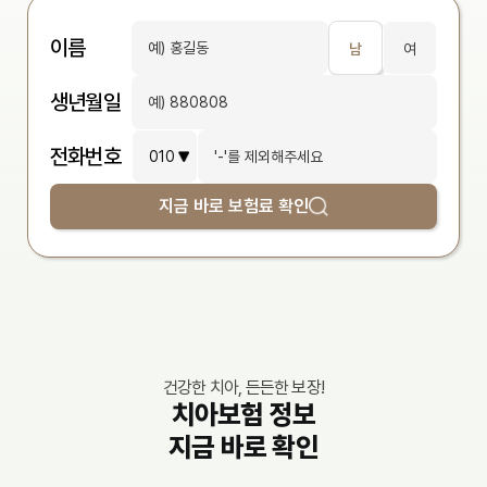
이름
남
여
생년월일
전화번호
지금 바로
보험료 확인
건강한 치아, 든든한 보장!
치아보험 정보
지금 바로 확인