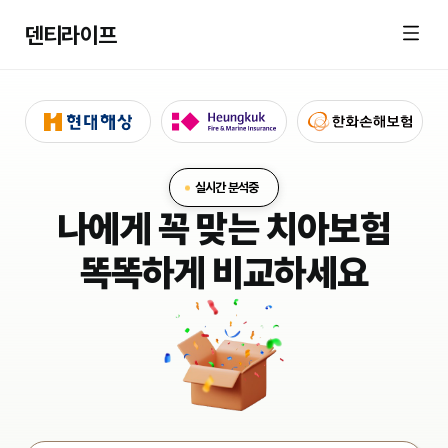
덴티라이프
실시간 분석중
나에게 꼭 맞는 치아보험
똑똑하게 비교하세요