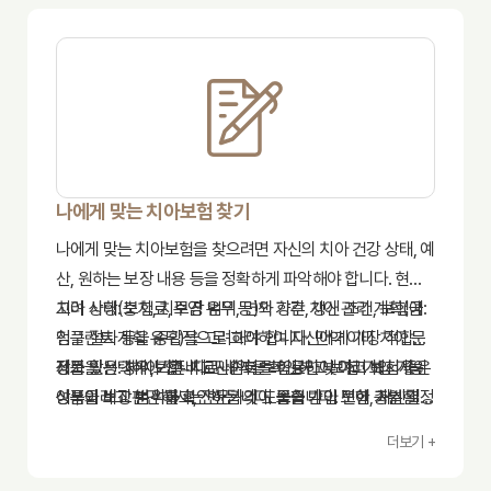
합니다.
나에게 맞는 치아보험 찾기
나에게 맞는 치아보험을 찾으려면 자신의 치아 건강 상태, 예
산, 원하는 보장 내용 등을 정확하게 파악해야 합니다. 현재
치아 상태(충치, 치주염 유무 등)와 향후 치아 관리 계획(예:
고려 사항:
보험료, 보장 범위, 면책 기간, 갱신 조건, 보험금
임플란트 계획 유무)을 고려해야 합니다. 만약 이미 치아 문
청구 절차 등을 종합적으로 고려하여 자신에게 가장 적합한
제가 있는 경우, 기존 치료 내역을 확인하고 보험 가입 가능
상품을 선택해야 합니다. 단순히 보험료만 낮다고 해서 좋은
정보 활용:
치아보험 비교사이트를 이용하여 여러 보험사의
여부와 보장 범위를 확인하는 것이 좋습니다. 또한, 자신의
상품이라고 판단해서는 안 됩니다. 보험 가입 전에 충분한 정
상품을 비교 분석하고, 전문가의 도움을 받아 보험 가입 결정
예산에 맞춰 보험료를 비교하고, 어떤 치료를 얼마나 보장받
보를 숙지하고 전문가와 상담하여 자신에게 필요한 보장을
을 내릴 수 있습니다. 또한, 주변 사람들의 경험이나 후기를
더보기 +
을 수 있는지 등을 신중하게 고려해야 합니다.
충분히 제공하는 상품을 선택해야 합니다.
참고하는 것도 도움이 됩니다. 하지만, 개인의 상황과 필요에
따라 최적의 보험 상품은 다를 수 있으므로, 자신의 상황에