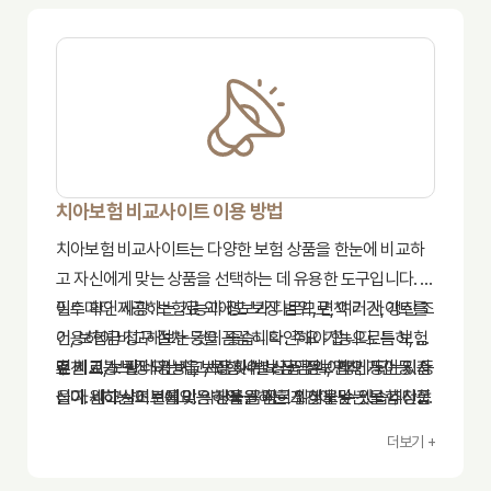
치아보험 비교사이트 이용 방법
치아보험 비교사이트는 다양한 보험 상품을 한눈에 비교하
고 자신에게 맞는 상품을 선택하는 데 유용한 도구입니다. 사
이트마다 제공하는 기능과 정보가 다르므로, 여러 사이트를
필수 확인 사항:
보험료 외에도 보장 범위, 면책 기간, 갱신 조
이용하여 비교해보는 것이 좋습니다. 주요 기능으로는 보험
건, 보험금 청구 절차 등을 꼼꼼히 확인해야 합니다. 특히, 어
료 비교, 보장 내용 비교, 보험사별 상품 정보 확인 등이 있습
떤 치료가 보장되는지, 보장 횟수나 금액은 어떻게 되는지 등
추천 기능:
필터 기능을 사용하여 보장 금액, 면책 기간 등 자
니다. 비교사이트를 이용하여 원하는 조건에 맞는 보험 상품
을 자세히 살펴보세요. 약관을 꼼꼼히 읽어보는 것을 추천합
신이 원하는 조건에 맞는 상품을 빠르게 찾을 수 있습니다.
을 효율적으로 찾아보세요.
니다. 여러 보험사의 상품을 비교 분석하여 나에게 가장 적합
또한, 보험료 계산기나 상담 기능을 통해 예상 보험료를 확인
더보기 +
한 상품을 선택하도록 합시다.
하고 전문가의 도움을 받을 수 있습니다. 보험 가입 전 전문
가의 상담을 받아 자신에게 맞는 상품을 선택하는 것이 중요