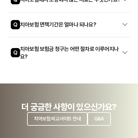
Q
치아보험 면책기간은 얼마나 되나요?
치아보험 보험금 청구는 어떤 절차로 이루어지나
Q
요?
더 궁금한 사항이 있으신가요?
치아보험 비교사이트 안내
Q&A