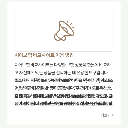
치아보험 비교사이트 이용 방법
치아보험 비교사이트는 다양한 보험 상품을 한눈에 비교하
고 자신에게 맞는 상품을 선택하는 데 유용한 도구입니다. 사
이트마다 제공하는 기능과 정보가 다르므로, 여러 사이트를
필수 확인 사항:
보험료 외에도 보장 범위, 면책 기간, 갱신 조
이용하여 비교해보는 것이 좋습니다. 주요 기능으로는 보험
건, 보험금 청구 절차 등을 꼼꼼히 확인해야 합니다. 특히, 어
료 비교, 보장 내용 비교, 보험사별 상품 정보 확인 등이 있습
떤 치료가 보장되는지, 보장 횟수나 금액은 어떻게 되는지 등
추천 기능:
필터 기능을 사용하여 보장 금액, 면책 기간 등 자
니다. 비교사이트를 이용하여 원하는 조건에 맞는 보험 상품
을 자세히 살펴보세요. 약관을 꼼꼼히 읽어보는 것을 추천합
신이 원하는 조건에 맞는 상품을 빠르게 찾을 수 있습니다.
을 효율적으로 찾아보세요.
니다. 여러 보험사의 상품을 비교 분석하여 나에게 가장 적합
또한, 보험료 계산기나 상담 기능을 통해 예상 보험료를 확인
더보기 +
한 상품을 선택하도록 합시다.
하고 전문가의 도움을 받을 수 있습니다. 보험 가입 전 전문
가의 상담을 받아 자신에게 맞는 상품을 선택하는 것이 중요