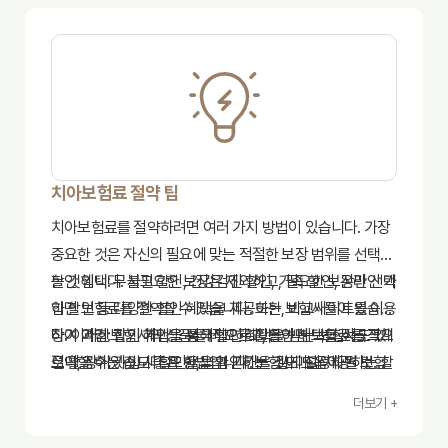
가입 전 전문가와 상담을 통해 자신의 상황에 맞는 상품을 선
택할 수 있습니다.
치아보험료 절약 팁
치아보험료를 절약하려면 여러 가지 방법이 있습니다. 가장
중요한 것은 자신의 필요에 맞는 적절한 보장 범위를 선택하
는 것입니다. 불필요한 보장은 제외하고, 필요한 보장만 선택
할인 혜택:
무사고 할인, 건강검진 할인, 가족 할인, 온라인 가
하면 보험료를 절약할 수 있습니다. 또한, 비교사이트를 이용
입 할인 등 다양한 할인 혜택을 제공하는 보험사들이 있습니
하여 여러 보험사의 상품을 비교하고, 할인 혜택을 적극적으
다. 이러한 할인 혜택을 적극적으로 활용하면 보험료를 크게
장기 가입:
장기 가입을 통해 할인 혜택을 받는 보험사도 있
로 활용하는 것도 좋은 방법입니다. 보험사마다 제공하는 할
절약할 수 있습니다. 또한, 납입 기간을 길게 설정하면 보험
으니, 장기 가입 시 할인율을 확인하는 것도 도움이 될 것입
인 혜택이 다를 수 있으므로, 꼼꼼하게 확인해야 합니다. 가
료가 분산되어 매월 납입액이 줄어들 수 있습니다. 보험료 납
니다. 하지만, 장기 가입 전에 보험 상품의 내용과 보장 범위,
더보기 +
족이나 지인이 함께 가입할 경우 가족 할인 혜택을 받을 수도
입 방식을 비교해 보고 나에게 맞는 방식을 선택하는 것도 중
보험료 변동 가능성을 꼼꼼히 확인하는 것을 잊지 마세요. 보
있습니다.
요합니다.
험 가입은 신중한 결정이 필요합니다. 필요에 따라 보험 전문