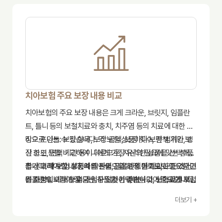
맞춰 신중하게 선택하는 것이 매우 중요합니다.
치아보험 주요 보장 내용 비교
치아보험의 주요 보장 내용은 크게 크라운, 브릿지, 임플란
트, 틀니 등의 보철치료와 충치, 치주염 등의 치료에 대한 보
장으로 나눌 수 있습니다. 각 보험 상품마다 보장 범위와 보
비교 포인트:
보장 항목, 보장 금액, 보장 횟수, 면책 기간, 갱
장 한도, 면책 기간 등이 다르므로, 자신의 필요에 맞는 상품
신 조건 등을 비교하여 나에게 가장 유리한 상품을 선택해야
을 선택해야 합니다. 예를 들어, 임플란트를 계획하고 있다면
합니다. 각 보험 상품의 약관을 꼼꼼히 읽어보고, 모든 조건
추가 고려 사항:
보험사의 신뢰도와 고객 만족도도 중요한 고
임플란트 보장이 잘 되는 상품을 선택하는 것이 중요합니다.
을 충분히 이해한 후 가입하는 것이 좋습니다. 보험료가 저렴
려 사항입니다. 보험금 청구 절차가 간편하고, 신속하게 보상
또한, 충치나 치주염 치료에 대한 보장도 꼼꼼히 비교해야 합
한 상품이라고 해서 무조건 좋은 상품은 아닙니다. 보장 범위
을 받을 수 있는 보험사를 선택하는 것이 좋습니다. 사후 관
더보기 +
니다. 각 보험의 특징을 정확히 파악하고 나에게 필요한 치료
리 서비스도 중요한 요소입니다. 전문적인 상담과 사후 관리
를 충분히 고려하여 합리적인 선택을 해야 합니다.
들을 잘 보장해주는 상품인지 비교하는 것이 중요합니다.
를 제공하는 보험사를 선택하는 것이 좋습니다. 또한, 보험