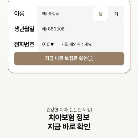
이름
남
여
생년월일
전화번호
지금 바로
보험료 확인
건강한 치아, 든든한 보장!
치아보험 정보
지금 바로 확인